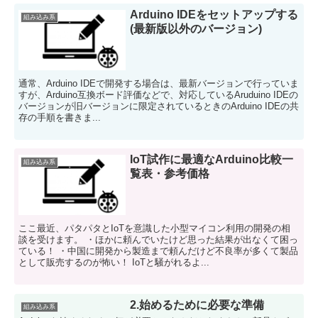
Arduino IDEをセットアップする
組み込み系
(最新版以外のバージョン)
通常、Arduino IDEで開発する場合は、最新バージョンで行っていま
すが、Arduino互換ボード評価などで、対応しているAruduino IDEの
バージョンが旧バージョンに限定されているときのArduino IDEの共
存の手順を書きま...
IoT試作に最適なArduino比較一
組み込み系
覧表・参考価格
ここ最近、パタパタとIoTを意識した小型マイコン利用の開発の相
談を受けます。 ・ほかに頼んでいたけど思った結果が出なくて困っ
ている！ ・中国に開発から製造まで頼んだけど不良率が多くて製品
として販売するのが怖い！ IoTと騒がれるよ...
2.始めるために必要な準備
組み込み系