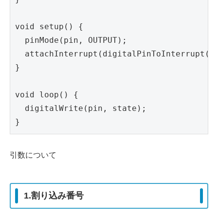
void setup() {

  pinMode(pin, OUTPUT);

  attachInterrupt(digitalPinToInterrupt(2)
}

void loop() {

  digitalWrite(pin, state);

引数について
1.割り込み番号