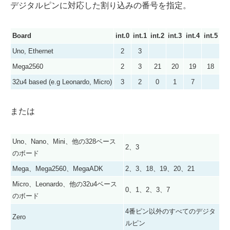
デジタルピンに対応した割り込みの番号を指定。
Board
int.0
int.1
int.2
int.3
int.4
int.5
Uno, Ethernet
2
3
Mega2560
2
3
21
20
19
18
32u4 based (e.g Leonardo, Micro)
3
2
0
1
7
または
Uno、Nano、Mini、他の328ベース
2、3
のボード
Mega、Mega2560、MegaADK
2、3、18、19、20、21
Micro、Leonardo、他の32u4ベース
0、1、2、3、7
のボード
4番ピン以外のすべてのデジタ
Zero
ルピン