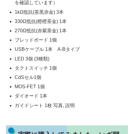
を確認しています）
1kΩ抵抗(茶黒赤金) 3本
330Ω抵抗(橙橙茶金) 1本
270Ω抵抗(赤紫茶金) 1本
ブレッドボード 1個
USBケーブル 1本 A-Bタイプ
LED 3個 (3種類)
タクトスイッチ 1個
CdSセル1個
MOS-FET 1個
ダイオード 1本
ガイドシート 1枚 写真, 説明