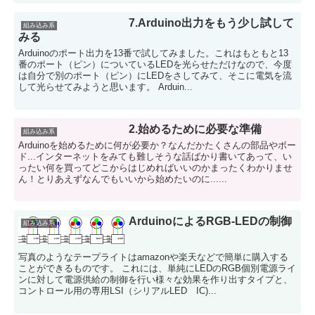
7.Arduino出力をもう少し試して
組み込み系
みる
Arduinoのポート出力を13番で試してみました。これはもともと13
番のポート（ピン）についているLEDを光らせただけなので、今度
は自分で別のポート（ピン）にLEDをさしてみて、そこに電気を流
して光らせてみようと思います。 Arduin...
2.始めるために必要な準備
組み込み系
Arduinoを始めるために何が必要か？なんだかたくさんの部品やボー
ド...インターネットをみても難しそうな話ばかり書いてあって、い
ったい何を買ってどこからはじめればいいのかまったくわかりませ
ん！とりあえずなんでもいいから始めたいのに......
ArduinoによるRGB-LEDの制御
組み込み系
写真のようなテープライトはamazonや楽天などで簡単に購入する
ことができるものです。 これには、単純にLEDのRGB個別電源ライ
ンに対して電源供給の制御を行い様々な効果を作り出すタイプと、
コントロール用の専用LSI（シリアルLED IC)...