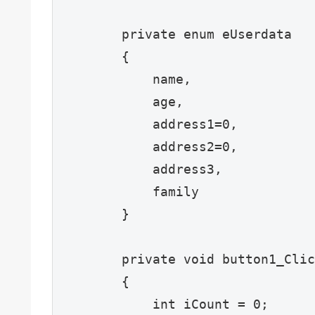
        private enum eUserdata

        { 

            name,

            age,

            address1=0,

            address2=0,

            address3,

            family

        }

        private void button1_Clic
        {

            int iCount = 0;
