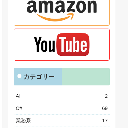
カテゴリー
AI
2
C#
69
業務系
17