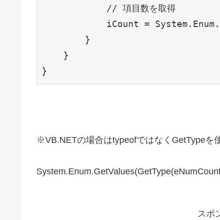
            // 項目数を取得

            iCount = System.Enum.
        }

    }

※VB.NETの場合はtypeofではなくGetTy
System.Enum.GetValues(GetType(eNumCount.
スポ