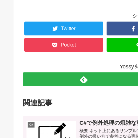
シ
Twitter
Pocket
Yoss
関連記事
C#で例外処理の煩雑
C#
概要 ネット上にあるサンプ
例外の扱い方で参考になる実