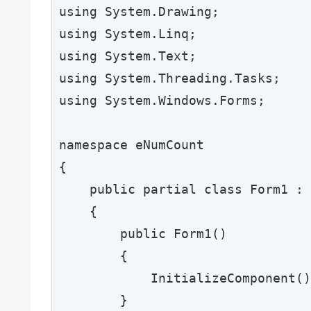
using System.Drawing;

using System.Linq;

using System.Text;

using System.Threading.Tasks;

using System.Windows.Forms;

namespace eNumCount

{

    public partial class Form1 : 
    {

        public Form1()

        {

            InitializeComponent()
        }
