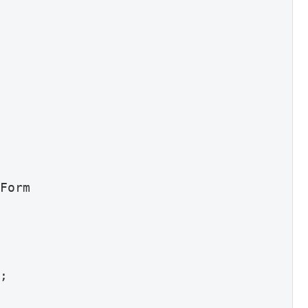
Form

;
