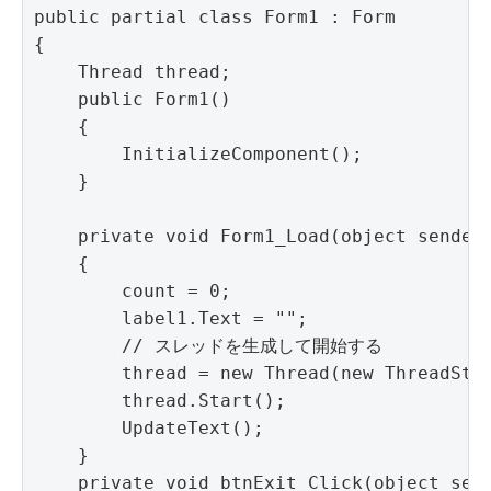
public partial class Form1 : Form

{

    Thread thread;

    public Form1()

    {

        InitializeComponent();

    }

    private void Form1_Load(object sender,
    {

        count = 0;

        label1.Text = "";

        // スレッドを生成して開始する

        thread = new Thread(new ThreadStar
        thread.Start();

        UpdateText();

    }

    private void btnExit_Click(object send