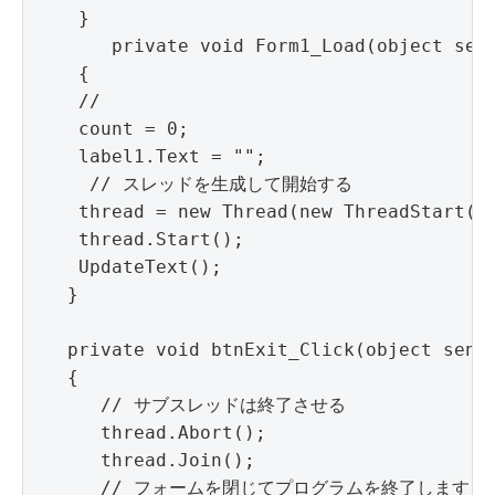
    }

       private void Form1_Load(object send
    {

    //

    count = 0;

    label1.Text = "";

     // スレッドを生成して開始する

    thread = new Thread(new ThreadStart(Th
    thread.Start();

    UpdateText();

   }

   private void btnExit_Click(object sende
   {

      // サブスレッドは終了させる

      thread.Abort();

      thread.Join();

      // フォームを閉じてプログラムを終了します
