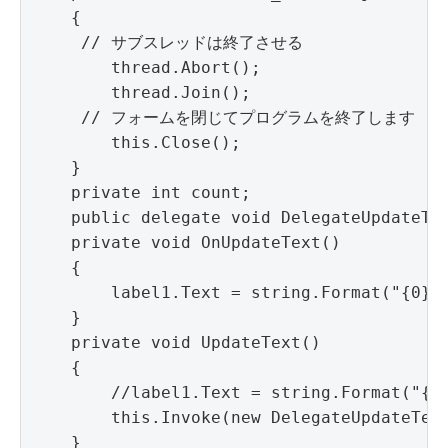
    {

     // サブスレッドは終了させる

        thread.Abort();

        thread.Join();

     // フォームを閉じてプログラムを終了します

        this.Close();

    }

    private int count;

    public delegate void DelegateUpdateTex
    private void OnUpdateText()

    {

        label1.Text = string.Format("{0}",
    }

    private void UpdateText()

    {

        //label1.Text = string.Format("{0}
        this.Invoke(new DelegateUpdateText
    }
