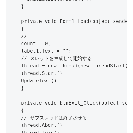
    }

    private void Form1_Load(object sender,
    {

    //

    count = 0;

    label1.Text = "";

    // スレッドを生成して開始する

    thread = new Thread(new ThreadStart(Th
    thread.Start();

    UpdateText();

    }

    private void btnExit_Click(object send
    {

    // サブスレッドは終了させる

    thread.Abort();

    thread.Join();
