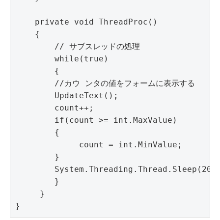
    private void ThreadProc()

    {

        // サブスレッドの処理

        while(true)

        { 

        //カウ ンタの値をフォームに表示する

        UpdateText();

        count++;

        if(count >= int.MaxValue)

        {

             count = int.MinValue;

        }

        System.Threading.Thread.Sleep(20);
        }

     }

}