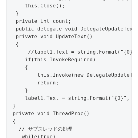
     this.Close();

  }

  private int count;

  public delegate void DelegateUpdateText(
  private void UpdateText()

  {

      //label1.Text = string.Format("{0}",
     if(this.InvokeRequired)

     {

         this.Invoke(new DelegateUpdateTex
         return;

     }

     label1.Text = string.Format("{0}", co
 }

 private void ThreadProc()

 {

   // サブスレッドの処理

    while(true)
