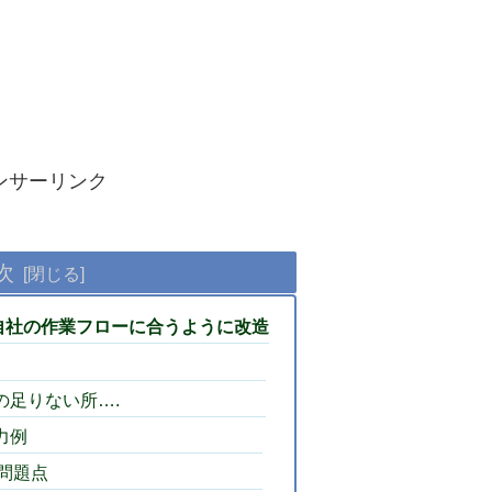
ンサーリンク
次
自社の作業フローに合うように改造
の足りない所….
力例
問題点