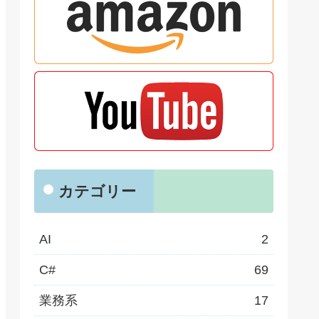
カテゴリー
AI
2
C#
69
業務系
17